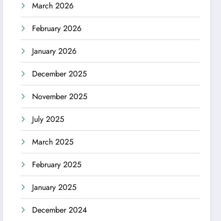
March 2026
February 2026
January 2026
December 2025
November 2025
July 2025
March 2025
February 2025
January 2025
December 2024