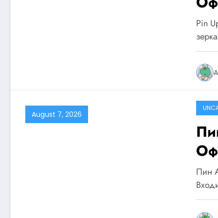
Оф
вх
Pin U
зерк
A
UNCA
August 7, 2026
Пи
Оф
Ca
Пин А
Вход