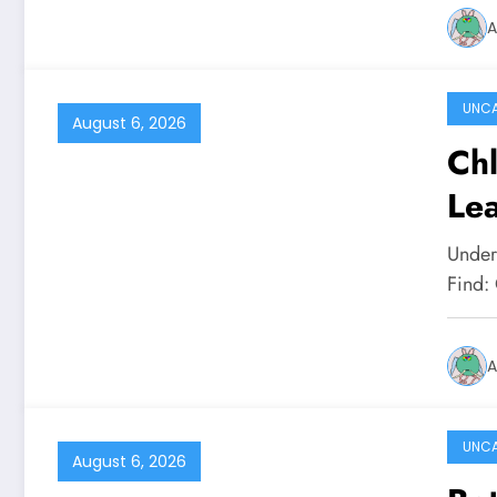
A
UNCA
August 6, 2026
Ch
Lea
Gu
Under
Find:
A
UNCA
August 6, 2026