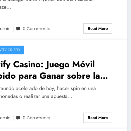
wsze…
Read More
dmin
0 Comments
TEGORIZED
ify Casino: Juego Móvil
ido para Ganar sobre la
rcha
 mundo acelerado de hoy, hacer spin en una
monedas o realizar una apuesta…
Read More
dmin
0 Comments