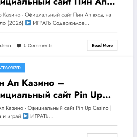
ициальный сайт Пин Ап
од на зеркало (2026)
p Казино - Официальный сайт Пин Ап вход на
ало (2026)
ИГРАТЬ Содержимое…
Read More
dmin
0 Comments
TEGORIZED
н Ап Казино –
ициальный сайт Pin Up
sino | Входи и играй
п Казино - Официальный сайт Pin Up Casino |
и и играй
ИГРАТЬ…