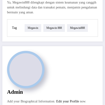
Ya, Megawin888 dilengkapi dengan sistem keamanan yang canggih
untuk melindungi data dan transaksi pemain, menjamin pengalaman
bermain yang aman.
Tag
Megawin
Megawin 888
Megawin888
Admin
Add your Biographical Information.
Edit your Profile
now.