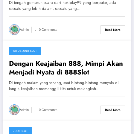
Di tengah gemuruh suara dari hokiplay99 yang berputar, ada
sesuatu yang lebih dalam, sesuatu yang…
Read More
Admin
0 Comments
SITUS JUDI SLOT
March 23, 2025
Dengan Keajaiban 888, Mimpi Akan
Menjadi Nyata di 888Slot
Di tengah malam yang tenang, saat bintang-bintang menyala di
langit, keajaiban memanggil kita untuk melangkah…
Read More
Admin
0 Comments
JUDI SLOT