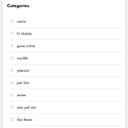
Categories
casino
Fc Mobile
game online
imo188
jokerslot
Judi Slot
review
situs judi slot
Slot Resmi