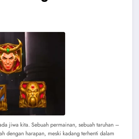
ada jiwa kita. Sebuah permainan, sebuah taruhan –
gkah dengan harapan, meski kadang terhenti dalam