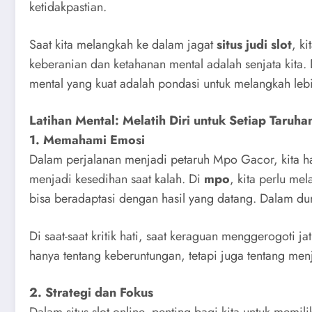
ketidakpastian.
Saat kita melangkah ke dalam jagat
situs judi slot
, k
keberanian dan ketahanan mental adalah senjata kita.
mental yang kuat adalah pondasi untuk melangkah lebi
Latihan Mental: Melatih Diri untuk Setiap Taruha
1. Memahami Emosi
Dalam perjalanan menjadi petaruh Mpo Gacor, kita 
menjadi kesedihan saat kalah. Di
mpo
, kita perlu me
bisa beradaptasi dengan hasil yang datang. Dalam d
Di saat-saat kritik hati, saat keraguan menggerogoti j
hanya tentang keberuntungan, tetapi juga tentang men
2. Strategi dan Fokus