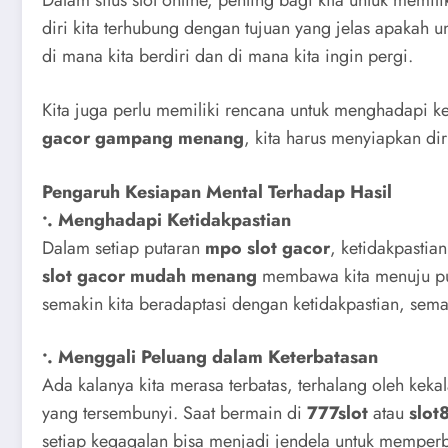
Dalam situs slot online, penting bagi kita untuk memili
diri kita terhubung dengan tujuan yang jelas apakah
di mana kita berdiri dan di mana kita ingin pergi.
Kita juga perlu memiliki rencana untuk menghadapi k
gacor gampang menang
, kita harus menyiapkan d
Pengaruh Kesiapan Mental Terhadap Hasil
•. Menghadapi Ketidakpastian
Dalam setiap putaran
mpo slot gacor
, ketidakpastia
slot gacor mudah menang
membawa kita menuju pun
semakin kita beradaptasi dengan ketidakpastian, sema
•. Menggali Peluang dalam Keterbatasan
Ada kalanya kita merasa terbatas, terhalang oleh k
yang tersembunyi. Saat bermain di
777slot
atau
slot
setiap kegagalan bisa menjadi jendela untuk memperb