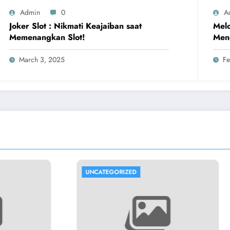
Admin
0
A
Joker Slot : Nikmati Keajaiban saat
Mel
Memenangkan Slot!
Men
Ujun
March 3, 2025
Fe
ORIZED
UNCATEGORIZED