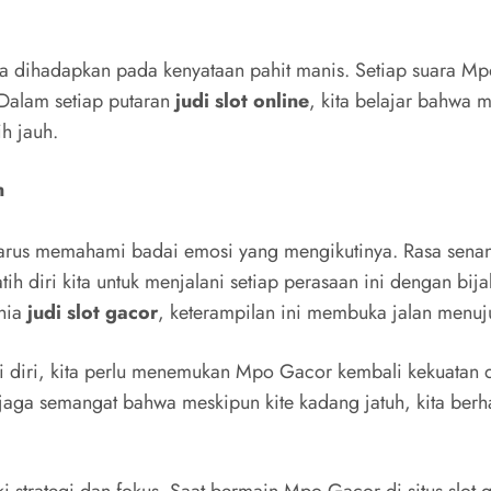
ita dihadapkan pada kenyataan pahit manis. Setiap suara M
 Dalam setiap putaran
judi slot online
, kita belajar bahwa 
h jauh.
n
harus memahami badai emosi yang mengikutinya. Rasa sena
latih diri kita untuk menjalani setiap perasaan ini dengan b
unia
judi slot gacor
, keterampilan ini membuka jalan menuju
ati diri, kita perlu menemukan Mpo Gacor kembali kekuatan d
jaga semangat bahwa meskipun kite kadang jatuh, kita berh