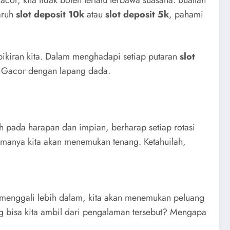
acor, kita tidak boleh terlalu terbawa suasana. Buatlah
aruh
slot deposit 10k
atau
slot deposit 5k
, pahami
pikiran kita. Dalam menghadapi setiap putaran
slot
o Gacor dengan lapang dada.
ruh pada harapan dan impian, berharap setiap rotasi
amanya kita akan menemukan tenang. Ketahuilah,
 menggali lebih dalam, kita akan menemukan peluang
g bisa kita ambil dari pengalaman tersebut? Mengapa