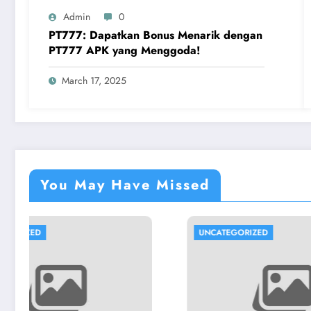
Admin
0
PT777: Dapatkan Bonus Menarik dengan
PT777 APK yang Menggoda!
March 17, 2025
You May Have Missed
UNCATEGORIZED
UNCATEG