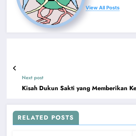
View All Posts
Next post
Kisah Dukun Sakti yang Memberikan K
RELATED POSTS