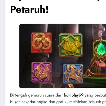
Petaruh!
Di tengah gemuruh suara dari
hokiplay99
yang berputa
bukan sekadar angka dan grafik, melainkan sebuah p