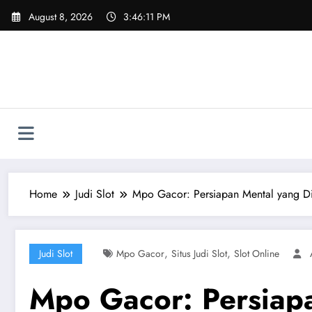
Skip
August 8, 2026
3:46:12 PM
to
content
Home
Judi Slot
Mpo Gacor: Persiapan Mental yang Di
,
,
Judi Slot
Mpo Gacor
Situs Judi Slot
Slot Online
Mpo Gacor: Persiapa