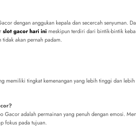
o Gacor dengan anggukan kepala dan secercah senyuman. Da
ar
slot gacor hari ini
meskipun terdiri dari bintik-bintik keb
n tidak akan pernah padam.
g memiliki tingkat kemenangan yang lebih tinggi dan lebi
acor?
Mpo Gacor adalah permainan yang penuh dengan emosi. Me
p fokus pada tujuan.