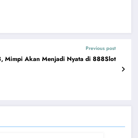
Previous post
, Mimpi Akan Menjadi Nyata di 888Slot