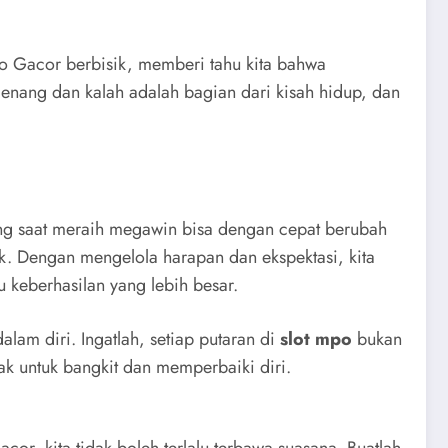
po Gacor berbisik, memberi tahu kita bahwa
menang dan kalah adalah bagian dari kisah hidup, dan
ng saat meraih megawin bisa dengan cepat berubah
ijak. Dengan mengelola harapan dan ekspektasi, kita
 keberhasilan yang lebih besar.
alam diri. Ingatlah, setiap putaran di
slot mpo
bukan
ak untuk bangkit dan memperbaiki diri.