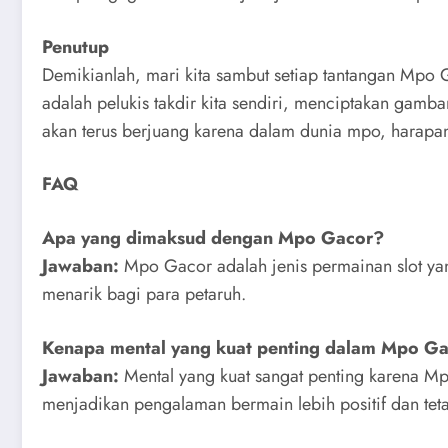
Penutup
Demikianlah, mari kita sambut setiap tantangan Mp
adalah pelukis takdir kita sendiri, menciptakan gamb
akan terus berjuang karena dalam dunia mpo, harapa
FAQ
Apa yang dimaksud dengan Mpo Gacor?
Jawaban:
Mpo Gacor adalah jenis permainan slot yan
menarik bagi para petaruh.
Kenapa mental yang kuat penting dalam Mpo G
Jawaban:
Mental yang kuat sangat penting karena 
menjadikan pengalaman bermain lebih positif dan teta