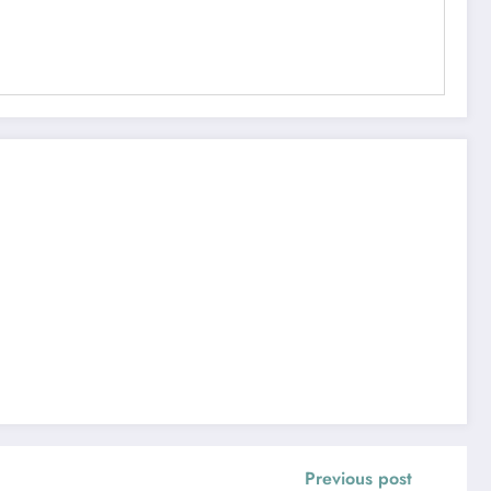
Previous post