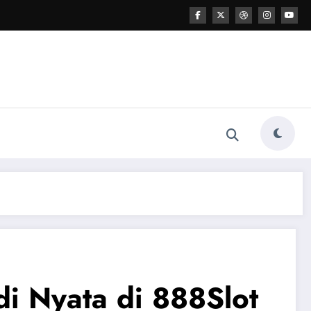
i Nyata di 888Slot