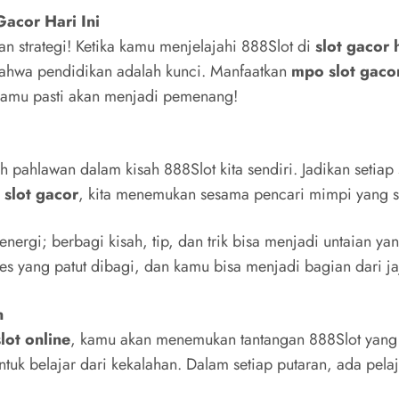
acor Hari Ini
an strategi! Ketika kamu menjelajahi 888Slot di
slot gacor h
bahwa pendidikan adalah kunci. Manfaatkan
mpo slot gaco
kamu pasti akan menjadi pemenang!
ah pahlawan dalam kisah 888Slot kita sendiri. Jadikan setia
s slot gacor
, kita menemukan sesama pencari mimpi yang s
ergi; berbagi kisah, tip, dan trik bisa menjadi untaian ya
ukses yang patut dibagi, dan kamu bisa menjadi bagian dari 
n
slot online
, kamu akan menemukan tantangan 888Slot yang 
uk belajar dari kekalahan. Dalam setiap putaran, ada pela