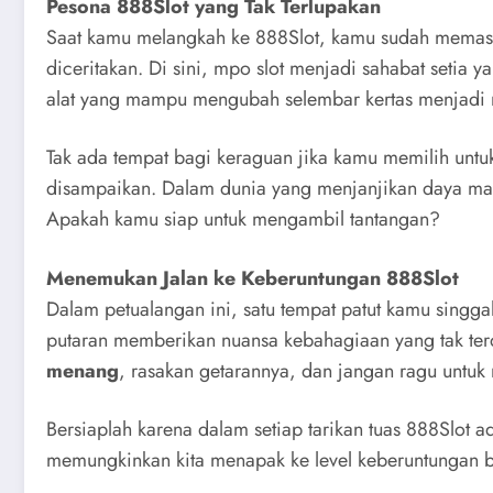
Pesona 888Slot yang Tak Terlupakan
Saat kamu melangkah ke 888Slot, kamu sudah memasuki
diceritakan. Di sini, mpo slot menjadi sahabat setia 
alat yang mampu mengubah selembar kertas menjadi 
Tak ada tempat bagi keraguan jika kamu memilih untu
disampaikan. Dalam dunia yang menjanjikan daya ma
Apakah kamu siap untuk mengambil tantangan?
Menemukan Jalan ke Keberuntungan 888Slot
Dalam petualangan ini, satu tempat patut kamu singga
putaran memberikan nuansa kebahagiaan yang tak t
menang
, rasakan getarannya, dan jangan ragu untuk
Bersiaplah karena dalam setiap tarikan tuas 888Slot
memungkinkan kita menapak ke level keberuntungan b