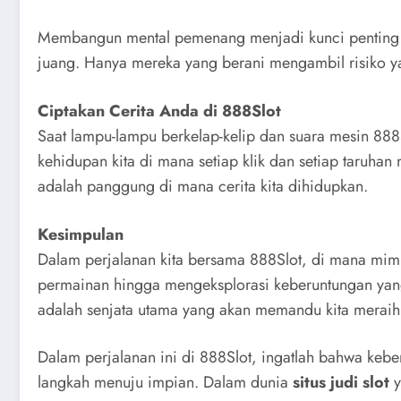
Membangun mental pemenang menjadi kunci penting da
juang. Hanya mereka yang berani mengambil risiko 
Ciptakan Cerita Anda di 888Slot
Saat lampu-lampu berkelap-kelip dan suara mesin 888S
kehidupan kita di mana setiap klik dan setiap taruhan 
adalah panggung di mana cerita kita dihidupkan.
Kesimpulan
Dalam perjalanan kita bersama 888Slot, di mana mimpi
permainan hingga mengeksplorasi keberuntungan yang
adalah senjata utama yang akan memandu kita meraih s
Dalam perjalanan ini di 888Slot, ingatlah bahwa keber
langkah menuju impian. Dalam dunia
situs judi slot
y