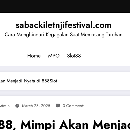
sabackiletnjifestival.com
Cara Menghindari Kegagalan Saat Memasang Taruhan
Home
MPO
Slot88
an Menjadi Nyata di 888Slot
Admin
March 23, 2025
0 Comments
88, Mimpi Akan Menjad