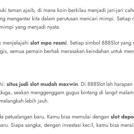
 taman ajaib, di mana koin berkilau menjadi jari-jari ca
yang mengantar kita dalam perutusan mencari mimpi. Setiap 
mimpi yang menjadi nyata.
k menjelajahi
slot mpo resmi
. Setiap simbol 888Slot yang 
gis, semua pemain berhak merasakan keindahan untuk men
hi:
situs judi slot mudah maxwin
. Di 888Slot lah harapa
erduga, seakan menggenggam gugus bintang di langit mal
 melangkah lebih jauh.
 ada petualangan baru. Kamu bisa memulai dengan
slot depo
aru. Siapa sangka, dengan investasi kecil, kamu bisa mer