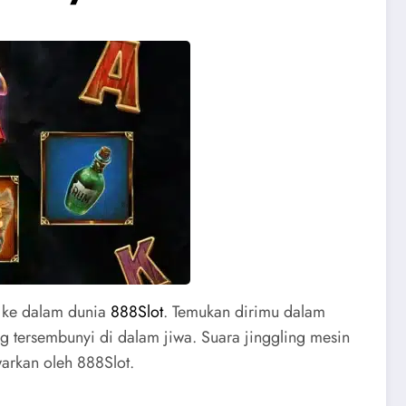
h ke dalam dunia
888Slot
. Temukan dirimu dalam
tersembunyi di dalam jiwa. Suara jinggling mesin
arkan oleh 888Slot.