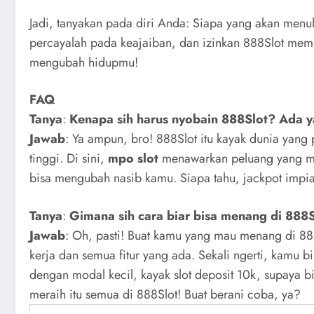
Jadi, tanyakan pada diri Anda: Siapa yang akan menu
percayalah pada keajaiban, dan izinkan 888Slot me
mengubah hidupmu!
FAQ
Tanya
:
Kenapa sih harus nyobain 888Slot? Ada ya
Jawab
: Ya ampun, bro! 888Slot itu kayak dunia yang
tinggi. Di sini,
mpo slot
menawarkan peluang yang mak
bisa mengubah nasib kamu. Siapa tahu, jackpot impia
Tanya
:
Gimana sih cara biar bisa menang di 888
Jawab
: Oh, pasti! Buat kamu yang mau menang di 888
kerja dan semua fitur yang ada. Sekali ngerti, kamu bis
dengan modal kecil, kayak slot deposit 10k, supaya b
meraih itu semua di 888Slot! Buat berani coba, ya?