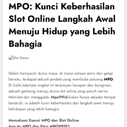
MPO: Kunci Keberhasilan
Slot Online Langkah Awal
Menuju Hidup yang Lebih
Bahagia
Dalam hamparan dunia maya, di mana cahaya semu dan gelap
beradu, terdapat sebuah jendela yang membuka peluang
MPO
.
Di balik kata-kata singkat ini tersimpan harapan dan keinginan,
sebuah gerbang menuju dunia slot online yang penuh warna.
Memikat dan menggoda,
Mpo99id
bukan hanya sekadar tempat
bertaruh; ia adalah kunci keberhasilan dan langkah awal menuju
kehidupan yang lebih bahagia.
Memahami Esensi MPO dan Slot Online
Apa itu MPO dan Situs MPO99ID?