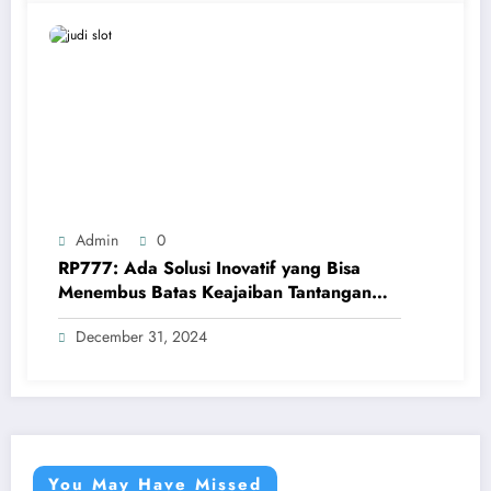
Admin
0
RP777: Ada Solusi Inovatif yang Bisa
Menembus Batas Keajaiban Tantangan
Modern!
December 31, 2024
You May Have Missed