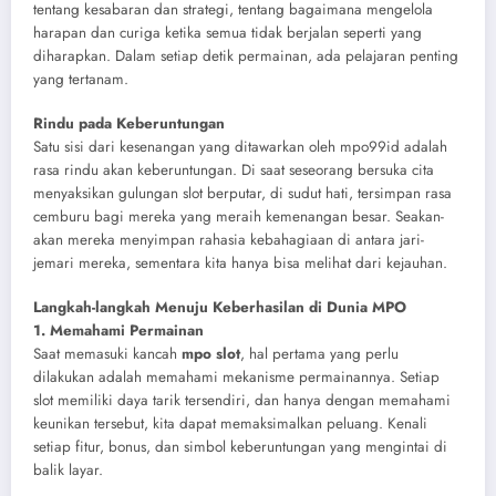
tentang kesabaran dan strategi, tentang bagaimana mengelola
harapan dan curiga ketika semua tidak berjalan seperti yang
diharapkan. Dalam setiap detik permainan, ada pelajaran penting
yang tertanam.
Rindu pada Keberuntungan
Satu sisi dari kesenangan yang ditawarkan oleh mpo99id adalah
rasa rindu akan keberuntungan. Di saat seseorang bersuka cita
menyaksikan gulungan slot berputar, di sudut hati, tersimpan rasa
cemburu bagi mereka yang meraih kemenangan besar. Seakan-
akan mereka menyimpan rahasia kebahagiaan di antara jari-
jemari mereka, sementara kita hanya bisa melihat dari kejauhan.
Langkah-langkah Menuju Keberhasilan di Dunia MPO
1. Memahami Permainan
Saat memasuki kancah
mpo slot
, hal pertama yang perlu
dilakukan adalah memahami mekanisme permainannya. Setiap
slot memiliki daya tarik tersendiri, dan hanya dengan memahami
keunikan tersebut, kita dapat memaksimalkan peluang. Kenali
setiap fitur, bonus, dan simbol keberuntungan yang mengintai di
balik layar.