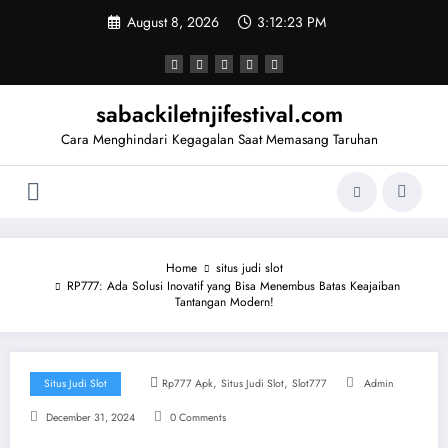
Skip
August 8, 2026
3:12:23 PM
to
content
sabackiletnjifestival.com
Cara Menghindari Kegagalan Saat Memasang Taruhan
Home
situs judi slot
RP777: Ada Solusi Inovatif yang Bisa Menembus Batas Keajaiban
Tantangan Modern!
,
,
Situs Judi Slot
Rp777 Apk
Situs Judi Slot
Slot777
Admin
December 31, 2024
0 Comments