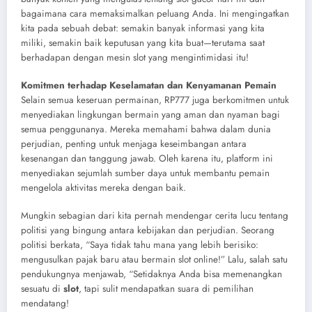
bagaimana cara memaksimalkan peluang Anda. Ini mengingatkan
kita pada sebuah debat: semakin banyak informasi yang kita
miliki, semakin baik keputusan yang kita buat—terutama saat
berhadapan dengan mesin slot yang mengintimidasi itu!
Komitmen terhadap Keselamatan dan Kenyamanan Pemain
Selain semua keseruan permainan, RP777 juga berkomitmen untuk
menyediakan lingkungan bermain yang aman dan nyaman bagi
semua penggunanya. Mereka memahami bahwa dalam dunia
perjudian, penting untuk menjaga keseimbangan antara
kesenangan dan tanggung jawab. Oleh karena itu, platform ini
menyediakan sejumlah sumber daya untuk membantu pemain
mengelola aktivitas mereka dengan baik.
Mungkin sebagian dari kita pernah mendengar cerita lucu tentang
politisi yang bingung antara kebijakan dan perjudian. Seorang
politisi berkata, “Saya tidak tahu mana yang lebih berisiko:
mengusulkan pajak baru atau bermain slot online!” Lalu, salah satu
pendukungnya menjawab, “Setidaknya Anda bisa memenangkan
sesuatu di
slot
, tapi sulit mendapatkan suara di pemilihan
mendatang!