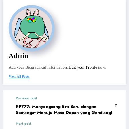
Admin
Add your Biographical Information.
Edit your Profile
now.
View All Posts
Previous post
RP777: Menyongsong Era Baru dengan
Semangat Menuju Masa Depan yang Gemilang!
Next post