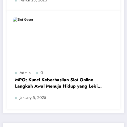
Admin
0
MPO: Kunci Keberhasilan Slot Online
Langkah Awal Menuju Hidup yang Lebih
Bahagia
January 5, 2025