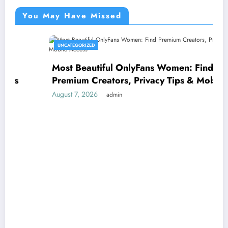
You May Have Missed
UNCATEGORIZED
Most Beautiful OnlyFans Women: Find
Premium Creators, Privacy Tips & Mobile
Access
August 7, 2026
admin