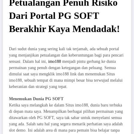
Petualangan Penuh Risiko
Dari Portal PG SOFT
Berakhir Kaya Mendadak!
Dari sudut dunia yang sering kali tak terjamah, ada sebuah portal
yang menjanjikan petualangan dan keberuntungan bagi para pencari
sensasi. Dalam hal ini,
imo188
menjadi pintu gerbang ke dunia
permainan yang penuh dengan ketegangan dan peluang. Semua
dimulai saat saya mengklik imo188 link dan menemukan Situs
imo188, sebuah tempat di mana mimpi besar bisa terwujud melalui
keberanian dan strategi yang tepat.
Menemukan Dunia PG SOFT
Ketika saya melangkah ke dalam Situs imo188, dunia baru terbuka
di depan mata saya. Menampilkan berbagai pilihan permainan yang
ditawarkan oleh PG SOFT, saya tak sabar untuk menyelami semua
yang ada. Salah satu hal yang segera menarik perhatian saya adalah
slot demo. Ini adalah area di mana para pemain bisa belajar tanpa