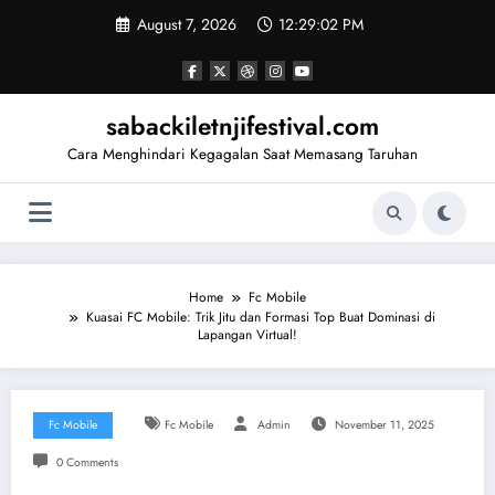
Skip
August 7, 2026
12:29:03 PM
to
content
sabackiletnjifestival.com
Cara Menghindari Kegagalan Saat Memasang Taruhan
Home
Fc Mobile
Kuasai FC Mobile: Trik Jitu dan Formasi Top Buat Dominasi di
Lapangan Virtual!
Fc Mobile
Fc Mobile
Admin
November 11, 2025
0 Comments